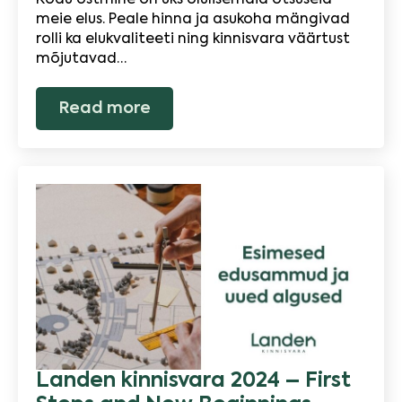
Kodu ostmine on üks olulisemaid otsuseid
meie elus. Peale hinna ja asukoha mängivad
rolli ka elukvaliteeti ning kinnisvara väärtust
mõjutavad…
Read more
Landen kinnisvara 2024 – First